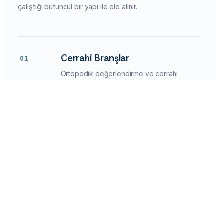
çalıştığı bütüncül bir yapı ile ele alınır.
Cerrahi Branşlar
01
Ortopedik değerlendirme ve cerrahi
zamanlama süreçleri.
Ortopedi
Nöroşirurji
Dahili Branşlar
02
Nörolojik takip, genel sağlık durumu ve
medikal değerlendirme.
Çocuk Nöroloji
Çocuk Hastalıkları
FTR